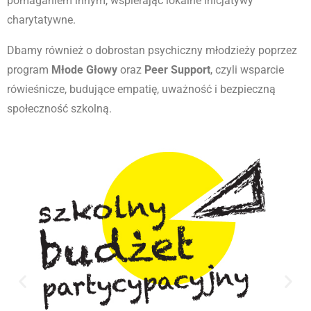
pomaganiem innym, wspierając lokalne inicjatywy
charytatywne.
Dbamy również o dobrostan psychiczny młodzieży poprzez
program
Młode Głowy
oraz
P
eer Support
, czyli wsparcie
rówieśnicze, budujące empatię, uważność i bezpieczną
społeczność szkolną.