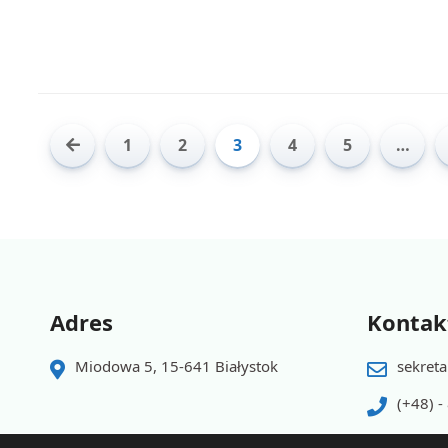
1
2
3
4
5
…
Adres
Kontak
Miodowa 5, 15-641 Białystok
sekreta
(+48) -
(+48) -