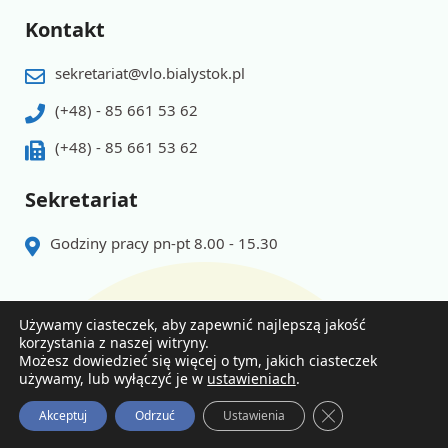
Kontakt
sekretariat@vlo.bialystok.pl
(+48) - 85 661 53 62
(+48) - 85 661 53 62
Sekretariat
Godziny pracy pn-pt 8.00 - 15.30
Używamy ciasteczek, aby zapewnić najlepszą jakość
korzystania z naszej witryny.
Możesz dowiedzieć się więcej o tym, jakich ciasteczek
© 2026 Powered by V LO
używamy, lub wyłączyć je w
ustawieniach
.
Zamknij Panel Po
Polityka prywatności
Deklaracja dostępnosci
Akceptuj
Odrzuć
Ustawienia