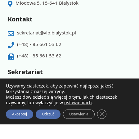
Miodowa 5, 15-641 Białystok
Kontakt
sekretariat@vlo.bialystok.pl
(+48) - 85 661 53 62
(+48) - 85 661 53 62
Sekretariat
Godziny pracy pn-pt 8.00 - 15.30
Używamy ciasteczek, aby zapewnić najlepszą jakość
korzystania z naszej witryny.
Możesz dowiedzieć się więcej o tym, jakich ciasteczek
używamy, lub wyłączyć je w
ustawieniach
.
Zamknij Panel Po
Akceptuj
Odrzuć
Ustawienia
© 2026 Powered by V LO
Polityka prywatności
Deklaracja dostępnosci