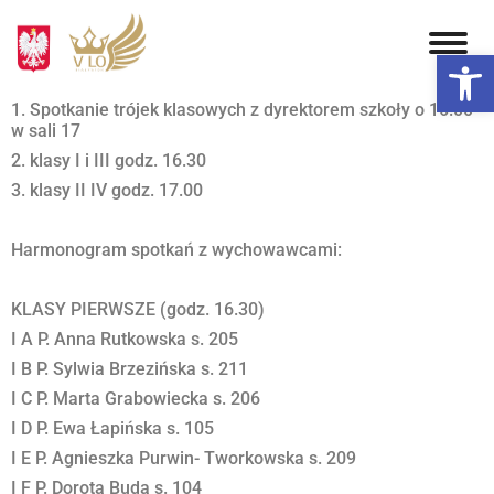
Otwórz 
1. Spotkanie trójek klasowych z dyrektorem szkoły o 16.00
w sali 17
2. klasy I i III godz. 16.30
3. klasy II IV godz. 17.00
Harmonogram spotkań z wychowawcami:
KLASY PIERWSZE (godz. 16.30)
I A P. Anna Rutkowska s. 205
I B P. Sylwia Brzezińska s. 211
I C P. Marta Grabowiecka s. 206
I D P. Ewa Łapińska s. 105
I E P. Agnieszka Purwin- Tworkowska s. 209
I F P. Dorota Buda s. 104