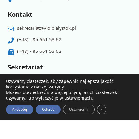
Kontakt
sekretariat@vlo.bialystok.pl
(+48) - 85 661 53 62
(+48) - 85 661 53 62
Sekretariat
Godziny pracy pn-pt 8.00 - 15.30
Używamy ciasteczek, aby zapewnić najlepszą jakość
korzystania z naszej witryny.
Możesz dowiedzieć się więcej o tym, jakich ciasteczek
używamy, lub wyłączyć je w
ustawieniach
.
Zamknij Panel Po
Akceptuj
Odrzuć
Ustawienia
© 2026 Powered by V LO
Polityka prywatności
Deklaracja dostępnosci