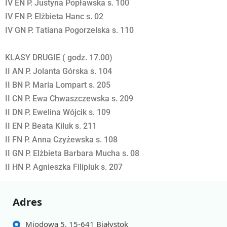
IV EN P. Justyna Popławska s. 100
IV FN P. Elżbieta Hanc s. 02
IV GN P. Tatiana Pogorzelska s. 110
KLASY DRUGIE ( godz. 17.00)
II AN P. Jolanta Górska s. 104
II BN P. Maria Lompart s. 205
II CN P. Ewa Chwaszczewska s. 209
II DN P. Ewelina Wójcik s. 109
II EN P. Beata Kiluk s. 211
II FN P. Anna Czyżewska s. 108
II GN P. Elżbieta Barbara Mucha s. 08
II HN P. Agnieszka Filipiuk s. 207
Adres
Miodowa 5, 15-641 Białystok