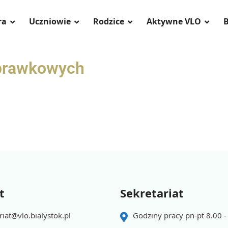
ra
Uczniowie
Rodzice
Aktywne VLO
B
prawkowych
t
Sekretariat
riat@vlo.bialystok.pl
Godziny pracy pn-pt 8.00 -