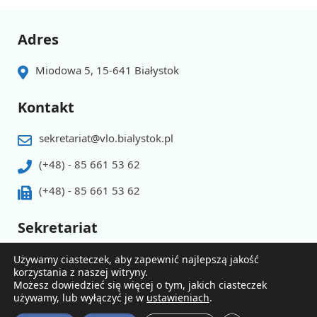
Adres
Miodowa 5, 15-641 Białystok
Kontakt
sekretariat@vlo.bialystok.pl
(+48) - 85 661 53 62
(+48) - 85 661 53 62
Sekretariat
Godziny pracy pn-pt 8.00 - 15.30
Używamy ciasteczek, aby zapewnić najlepszą jakość
korzystania z naszej witryny.
Możesz dowiedzieć się więcej o tym, jakich ciasteczek
używamy, lub wyłączyć je w
ustawieniach
.